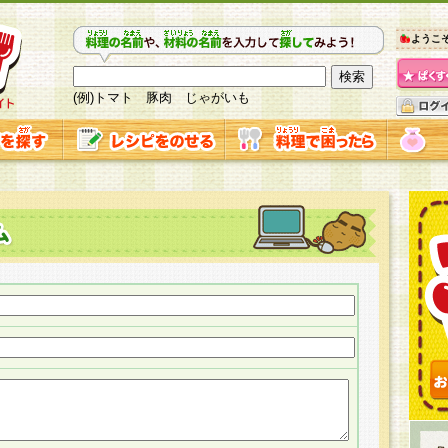
ようこ
(例)トマト 豚肉 じゃがいも