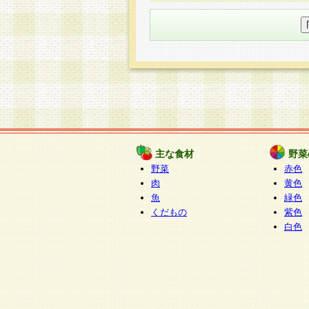
○個人情報の委託について
個人情報の取り扱いを外部に委
す企業を選定して委託を行い、
○開示対象個人情報の開示等およ
本人からの求めにより、当社が
知・開示・内容の訂正・追加ま
（以下、総称して「開示等」と
開示等に応じる窓口は以下にな
ぱくすく食堂個人情報お客
個人情報を与えることは任意で
主な食材
野菜
合には、当社のサービスの提供
野菜
赤色
い場合がございますのでご了承
肉
黄色
魚
緑色
くだもの
紫色
白色