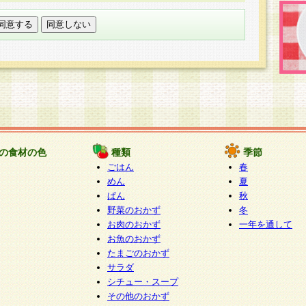
託する場合は、当社が規定する個人情報管理基準を満た
適切な取り扱いが行われるよう監督します。
び問い合わせ窓口
本件により取得した開示対象個人情報の利用目的の通
たは削除・利用の停止・消去及び第三者への提供の禁止
いいます。）に応じます。
ります。
様相談窓口
paku-info@pakusuku.com
すが、個人情報の取扱いについて同意をいただけない場
の食材の色
種類
季節
、お客様からのお問い合わせ・ご相談への対応ができな
ごはん
春
ください。
めん
夏
ぱん
秋
野菜のおかず
冬
お肉のおかず
一年を通して
お魚のおかず
たまごのおかず
サラダ
シチュー・スープ
その他のおかず