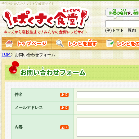
子供向けかんたんレシピの食育サイト
(例)トマト 豚肉
TOP
>
お問い合わせフォーム
件名
メールアドレス
内容