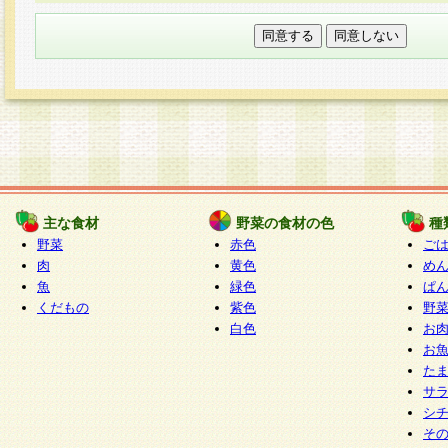
本フォームでは、セッション管理のためCooki
○個人情報の第三者提供について
ご本人の同意がある場合または法令に基づく場
力いただく個人情報は第三者に提供しません。
○個人情報の委託について
個人情報の取り扱いを外部に委託する場合は、
情報管理基準を満たす企業を選定して委託を行
が行われるよう監督します。
主な食材
野菜の食材の色
種
○開示対象個人情報の開示等および問い合わせ窓口
野菜
赤色
ご
本人からの求めにより、当社が本件により取得
肉
黄色
め
魚
緑色
ぱ
報の利用目的の通知・開示・内容の訂正・追加
くだもの
紫色
野
停止・消去及び第三者への提供の禁止（以下、
白色
お
といいます。）に応じます。
お
開示等に応じる窓口は以下になります。
た
ぱくすく食堂個人情報お客様相談窓口
paku-
サ
m
シ
そ