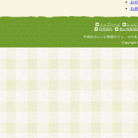
個人情報を与えることは任意ですが、個人情報
お
お
意をいただけない場合には、当社のサービスの
お問い合わせ・ご相談への対応ができない場合
了承ください。
トップページ
レシピ
利用規約
個人情報保
子供向けレシピ投稿サイト、その名
Copyright 