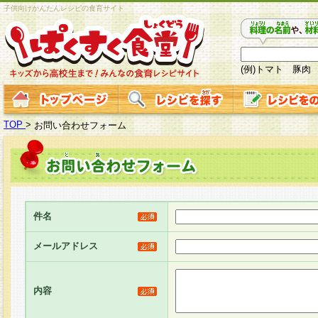
子供向けかんたんレシピの食育サイト
(例)トマト 豚肉
TOP
>
お問い合わせフォーム
件名
メールアドレス
内容