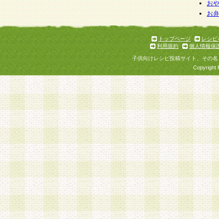
個人情報を与えることは任意ですが、個人情報
お
お
意をいただけない場合には、当社のサービスの
お問い合わせ・ご相談への対応ができない場合
了承ください。
トップページ
レシピ
利用規約
個人情報保
子供向けレシピ投稿サイト、その名
Copyright 