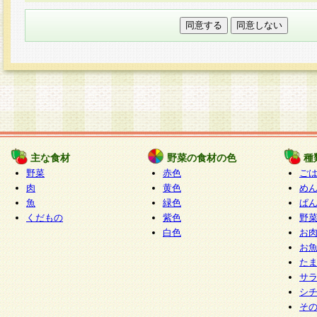
本フォームでは、セッション管理のためCooki
○個人情報の第三者提供について
ご本人の同意がある場合または法令に基づく場
力いただく個人情報は第三者に提供しません。
○個人情報の委託について
個人情報の取り扱いを外部に委託する場合は、
情報管理基準を満たす企業を選定して委託を行
が行われるよう監督します。
主な食材
野菜の食材の色
種
○開示対象個人情報の開示等および問い合わせ窓口
野菜
赤色
ご
本人からの求めにより、当社が本件により取得
肉
黄色
め
魚
緑色
ぱ
報の利用目的の通知・開示・内容の訂正・追加
くだもの
紫色
野
停止・消去及び第三者への提供の禁止（以下、
白色
お
といいます。）に応じます。
お
開示等に応じる窓口は以下になります。
た
ぱくすく食堂個人情報お客様相談窓口
paku-
サ
m
シ
そ