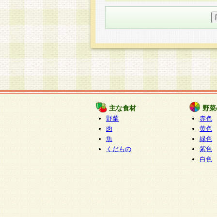
○個人情報の委託について
個人情報の取り扱いを外部に委
す企業を選定して委託を行い、
○開示対象個人情報の開示等およ
本人からの求めにより、当社が
知・開示・内容の訂正・追加ま
（以下、総称して「開示等」と
開示等に応じる窓口は以下にな
ぱくすく食堂個人情報お客
個人情報を与えることは任意で
主な食材
野菜
合には、当社のサービスの提供
野菜
赤色
い場合がございますのでご了承
肉
黄色
魚
緑色
くだもの
紫色
白色