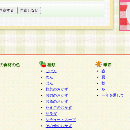
託する場合は、当社が規定する個人情報管理基準を満た
適切な取り扱いが行われるよう監督します。
び問い合わせ窓口
本件により取得した開示対象個人情報の利用目的の通
たは削除・利用の停止・消去及び第三者への提供の禁止
いいます。）に応じます。
ります。
様相談窓口
paku-info@pakusuku.com
すが、個人情報の取扱いについて同意をいただけない場
の食材の色
種類
季節
、お客様からのお問い合わせ・ご相談への対応ができな
ごはん
春
ください。
めん
夏
ぱん
秋
野菜のおかず
冬
お肉のおかず
一年を通して
お魚のおかず
たまごのおかず
サラダ
シチュー・スープ
その他のおかず