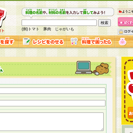
ようこ
(例)トマト 豚肉 じゃがいも