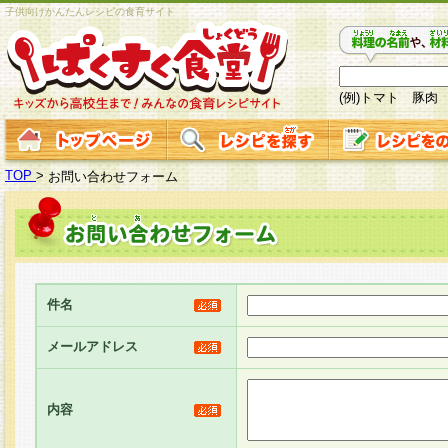
子供向けかんたんレシピの食育サイト
(例)トマト 豚肉
TOP
>
お問い合わせフォーム
件名
メールアドレス
内容