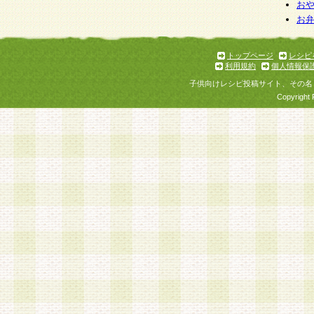
個人情報を与えることは任意ですが、個人情報
お
お
意をいただけない場合には、当社のサービスの
お問い合わせ・ご相談への対応ができない場合
了承ください。
トップページ
レシピ
利用規約
個人情報保
子供向けレシピ投稿サイト、その名
Copyright 