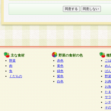
本フォームでは、セッション管理のためCooki
○個人情報の第三者提供について
ご本人の同意がある場合または法令に基づく場
力いただく個人情報は第三者に提供しません。
○個人情報の委託について
個人情報の取り扱いを外部に委託する場合は、
情報管理基準を満たす企業を選定して委託を行
が行われるよう監督します。
主な食材
野菜の食材の色
種
○開示対象個人情報の開示等および問い合わせ窓口
野菜
赤色
ご
本人からの求めにより、当社が本件により取得
肉
黄色
め
魚
緑色
ぱ
報の利用目的の通知・開示・内容の訂正・追加
くだもの
紫色
野
停止・消去及び第三者への提供の禁止（以下、
白色
お
といいます。）に応じます。
お
開示等に応じる窓口は以下になります。
た
ぱくすく食堂個人情報お客様相談窓口
paku-
サ
m
シ
そ