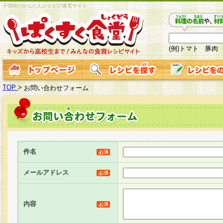
子供向けかんたんレシピの食育サイト
(例)トマト 豚肉
TOP
>
お問い合わせフォーム
件名
メールアドレス
内容