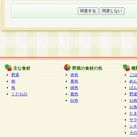
本フォームでは、セッション管理のためCooki
○個人情報の第三者提供について
ご本人の同意がある場合または法令に基づく場
力いただく個人情報は第三者に提供しません。
○個人情報の委託について
個人情報の取り扱いを外部に委託する場合は、
情報管理基準を満たす企業を選定して委託を行
が行われるよう監督します。
主な食材
野菜の食材の色
種
○開示対象個人情報の開示等および問い合わせ窓口
野菜
赤色
ご
本人からの求めにより、当社が本件により取得
肉
黄色
め
魚
緑色
ぱ
報の利用目的の通知・開示・内容の訂正・追加
くだもの
紫色
野
停止・消去及び第三者への提供の禁止（以下、
白色
お
といいます。）に応じます。
お
開示等に応じる窓口は以下になります。
た
ぱくすく食堂個人情報お客様相談窓口
paku-
サ
m
シ
そ