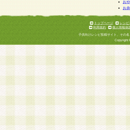
個人情報を与えることは任意ですが、個人情報
お
お
意をいただけない場合には、当社のサービスの
お問い合わせ・ご相談への対応ができない場合
了承ください。
トップページ
レシピ
利用規約
個人情報保
子供向けレシピ投稿サイト、その名
Copyright 