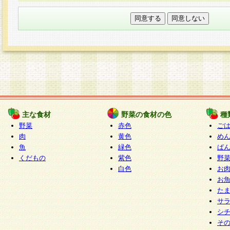
本フォームでは、セッション管理のためCooki
○個人情報の第三者提供について
ご本人の同意がある場合または法令に基づく場
力いただく個人情報は第三者に提供しません。
○個人情報の委託について
個人情報の取り扱いを外部に委託する場合は、
情報管理基準を満たす企業を選定して委託を行
が行われるよう監督します。
主な食材
野菜の食材の色
種
○開示対象個人情報の開示等および問い合わせ窓口
野菜
赤色
ご
本人からの求めにより、当社が本件により取得
肉
黄色
め
魚
緑色
ぱ
報の利用目的の通知・開示・内容の訂正・追加
くだもの
紫色
野
停止・消去及び第三者への提供の禁止（以下、
白色
お
といいます。）に応じます。
お
開示等に応じる窓口は以下になります。
た
ぱくすく食堂個人情報お客様相談窓口
paku-
サ
m
シ
そ