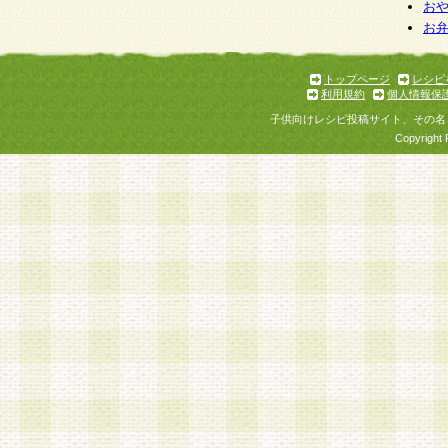
個人情報を与えることは任意ですが、個人情報
お
お
意をいただけない場合には、当社のサービスの
お問い合わせ・ご相談への対応ができない場合
了承ください。
トップページ
レシピ
利用規約
個人情報保
子供向けレシピ投稿サイト、その名
Copyright 