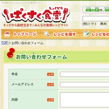
子供向けかんたんレシピの食育サイト
(例)トマト 豚肉
TOP
>
お問い合わせフォーム
件名
メールアドレス
内容