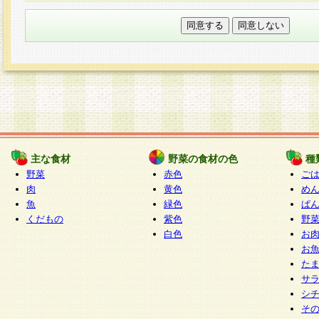
本フォームでは、セッション管理のためCooki
○個人情報の第三者提供について
ご本人の同意がある場合または法令に基づく場
力いただく個人情報は第三者に提供しません。
○個人情報の委託について
個人情報の取り扱いを外部に委託する場合は、
情報管理基準を満たす企業を選定して委託を行
が行われるよう監督します。
主な食材
野菜の食材の色
種
○開示対象個人情報の開示等および問い合わせ窓口
野菜
赤色
ご
本人からの求めにより、当社が本件により取得
肉
黄色
め
魚
緑色
ぱ
報の利用目的の通知・開示・内容の訂正・追加
くだもの
紫色
野
停止・消去及び第三者への提供の禁止（以下、
白色
お
といいます。）に応じます。
お
開示等に応じる窓口は以下になります。
た
ぱくすく食堂個人情報お客様相談窓口
paku-
サ
m
シ
そ