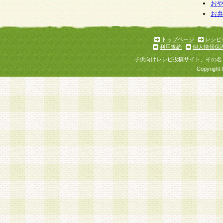
個人情報を与えることは任意ですが、個人情報
お
お
意をいただけない場合には、当社のサービスの
お問い合わせ・ご相談への対応ができない場合
了承ください。
トップページ
レシピ
利用規約
個人情報保
子供向けレシピ投稿サイト、その名
Copyright 