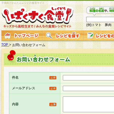
子供向けかんたんレシピの食育サイト
(例)トマト 豚肉
TOP
>
お問い合わせフォーム
件名
メールアドレス
内容