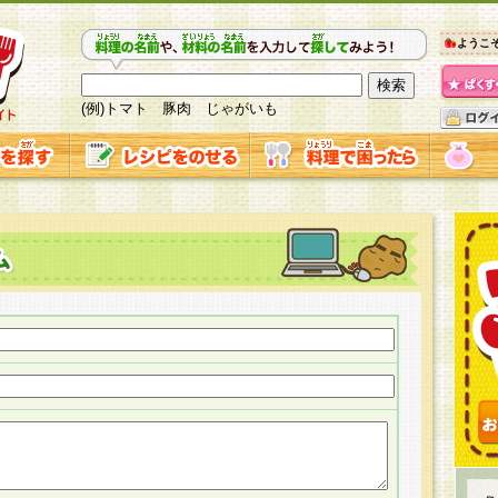
ようこ
(例)トマト 豚肉 じゃがいも