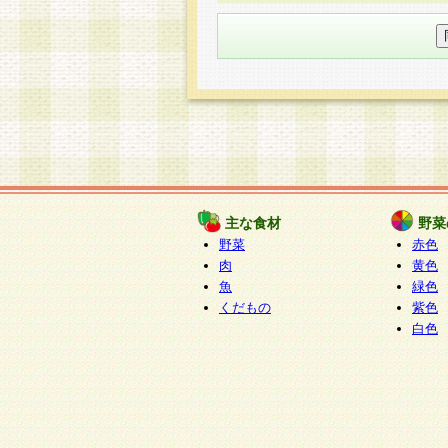
○個人情報の委託について
個人情報の取り扱いを外部に委
す企業を選定して委託を行い、
○開示対象個人情報の開示等およ
本人からの求めにより、当社が
知・開示・内容の訂正・追加ま
（以下、総称して「開示等」と
開示等に応じる窓口は以下にな
ぱくすく食堂個人情報お客
個人情報を与えることは任意で
主な食材
野菜
合には、当社のサービスの提供
野菜
赤色
い場合がございますのでご了承
肉
黄色
魚
緑色
くだもの
紫色
白色