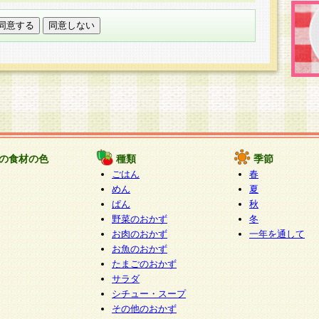
託する場合は、当社が規定する個人情報管理基準を満た
適切な取り扱いが行われるよう監督します。
び問い合わせ窓口
本件により取得した開示対象個人情報の利用目的の通
たは削除・利用の停止・消去及び第三者への提供の禁止
いいます。）に応じます。
ります。
様相談窓口
paku-info@pakusuku.com
すが、個人情報の取扱いについて同意をいただけない場
の食材の色
種類
季節
、お客様からのお問い合わせ・ご相談への対応ができな
ごはん
春
ください。
めん
夏
ぱん
秋
野菜のおかず
冬
お肉のおかず
一年を通して
お魚のおかず
たまごのおかず
サラダ
シチュー・スープ
その他のおかず