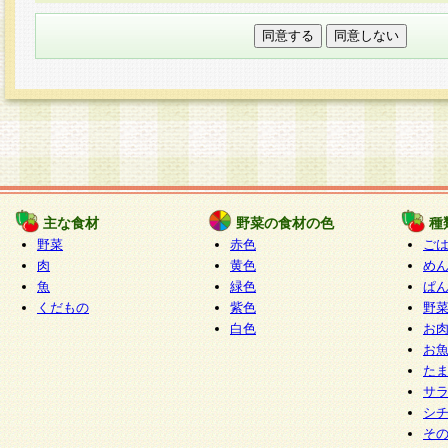
本フォームでは、セッション管理のためCooki
○個人情報の第三者提供について
ご本人の同意がある場合または法令に基づく場
力いただく個人情報は第三者に提供しません。
○個人情報の委託について
個人情報の取り扱いを外部に委託する場合は、
情報管理基準を満たす企業を選定して委託を行
が行われるよう監督します。
主な食材
野菜の食材の色
種
○開示対象個人情報の開示等および問い合わせ窓口
野菜
赤色
ご
本人からの求めにより、当社が本件により取得
肉
黄色
め
魚
緑色
ぱ
報の利用目的の通知・開示・内容の訂正・追加
くだもの
紫色
野
停止・消去及び第三者への提供の禁止（以下、
白色
お
といいます。）に応じます。
お
開示等に応じる窓口は以下になります。
た
ぱくすく食堂個人情報お客様相談窓口
paku-
サ
m
シ
そ