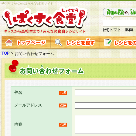
子供向けかんたんレシピの食育サイト
(例)トマト 豚肉
TOP
>
お問い合わせフォーム
件名
メールアドレス
内容