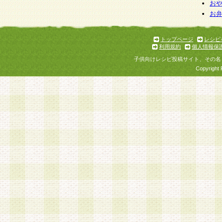
個人情報を与えることは任意ですが、個人情報
お
お
意をいただけない場合には、当社のサービスの
お問い合わせ・ご相談への対応ができない場合
了承ください。
トップページ
レシピ
利用規約
個人情報保
子供向けレシピ投稿サイト、その名
Copyright 