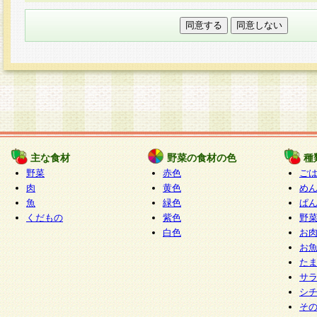
本フォームでは、セッション管理のためCooki
○個人情報の第三者提供について
ご本人の同意がある場合または法令に基づく場
力いただく個人情報は第三者に提供しません。
○個人情報の委託について
個人情報の取り扱いを外部に委託する場合は、
情報管理基準を満たす企業を選定して委託を行
が行われるよう監督します。
主な食材
野菜の食材の色
種
○開示対象個人情報の開示等および問い合わせ窓口
野菜
赤色
ご
本人からの求めにより、当社が本件により取得
肉
黄色
め
魚
緑色
ぱ
報の利用目的の通知・開示・内容の訂正・追加
くだもの
紫色
野
停止・消去及び第三者への提供の禁止（以下、
白色
お
といいます。）に応じます。
お
開示等に応じる窓口は以下になります。
た
ぱくすく食堂個人情報お客様相談窓口
paku-
サ
m
シ
そ