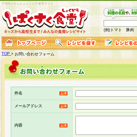
子供向けかんたんレシピの食育サイト
(例)トマト 豚肉
TOP
>
お問い合わせフォーム
件名
メールアドレス
内容