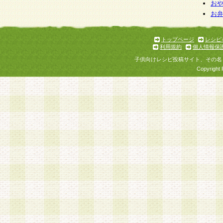
個人情報を与えることは任意ですが、個人情報
お
お
意をいただけない場合には、当社のサービスの
お問い合わせ・ご相談への対応ができない場合
了承ください。
トップページ
レシピ
利用規約
個人情報保
子供向けレシピ投稿サイト、その名
Copyright 