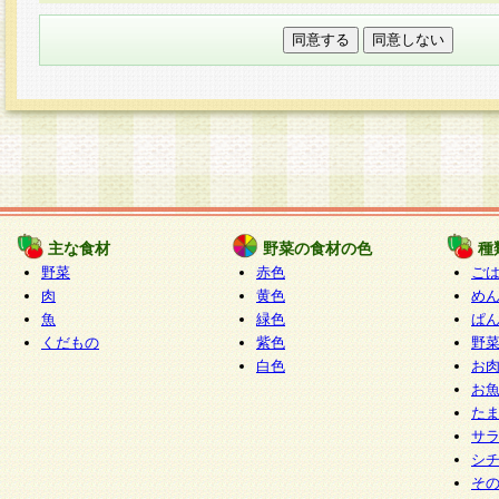
本フォームでは、セッション管理のためCooki
○個人情報の第三者提供について
ご本人の同意がある場合または法令に基づく場
力いただく個人情報は第三者に提供しません。
○個人情報の委託について
個人情報の取り扱いを外部に委託する場合は、
情報管理基準を満たす企業を選定して委託を行
が行われるよう監督します。
主な食材
野菜の食材の色
種
○開示対象個人情報の開示等および問い合わせ窓口
野菜
赤色
ご
本人からの求めにより、当社が本件により取得
肉
黄色
め
魚
緑色
ぱ
報の利用目的の通知・開示・内容の訂正・追加
くだもの
紫色
野
停止・消去及び第三者への提供の禁止（以下、
白色
お
といいます。）に応じます。
お
開示等に応じる窓口は以下になります。
た
ぱくすく食堂個人情報お客様相談窓口
paku-
サ
m
シ
そ