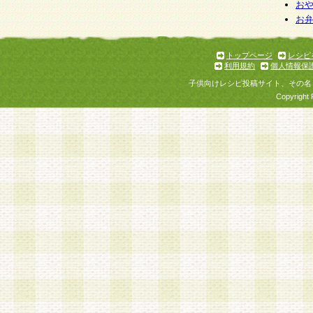
個人情報を与えることは任意ですが、個人情報
お
お
意をいただけない場合には、当社のサービスの
お問い合わせ・ご相談への対応ができない場合
了承ください。
トップページ
レシピ
利用規約
個人情報保
子供向けレシピ投稿サイト、その名
Copyright 