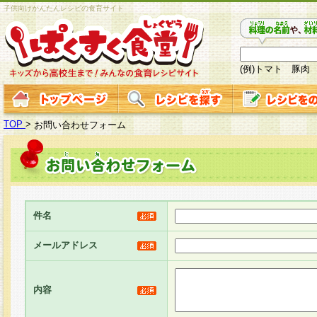
子供向けかんたんレシピの食育サイト
(例)トマト 豚肉
TOP
>
お問い合わせフォーム
件名
メールアドレス
内容