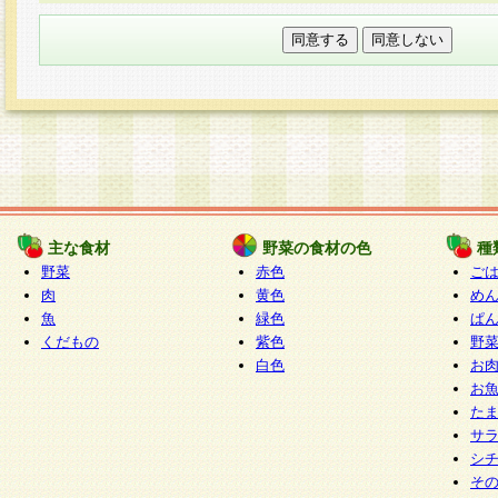
本フォームでは、セッション管理のためCooki
○個人情報の第三者提供について
ご本人の同意がある場合または法令に基づく場
力いただく個人情報は第三者に提供しません。
○個人情報の委託について
個人情報の取り扱いを外部に委託する場合は、
情報管理基準を満たす企業を選定して委託を行
が行われるよう監督します。
主な食材
野菜の食材の色
種
○開示対象個人情報の開示等および問い合わせ窓口
野菜
赤色
ご
本人からの求めにより、当社が本件により取得
肉
黄色
め
魚
緑色
ぱ
報の利用目的の通知・開示・内容の訂正・追加
くだもの
紫色
野
停止・消去及び第三者への提供の禁止（以下、
白色
お
といいます。）に応じます。
お
開示等に応じる窓口は以下になります。
た
ぱくすく食堂個人情報お客様相談窓口
paku-
サ
m
シ
そ