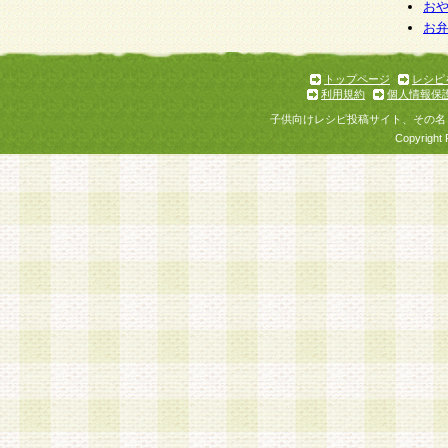
個人情報を与えることは任意ですが、個人情報
お
お
意をいただけない場合には、当社のサービスの
お問い合わせ・ご相談への対応ができない場合
了承ください。
トップページ
レシピ
利用規約
個人情報保
子供向けレシピ投稿サイト、その名
Copyright 