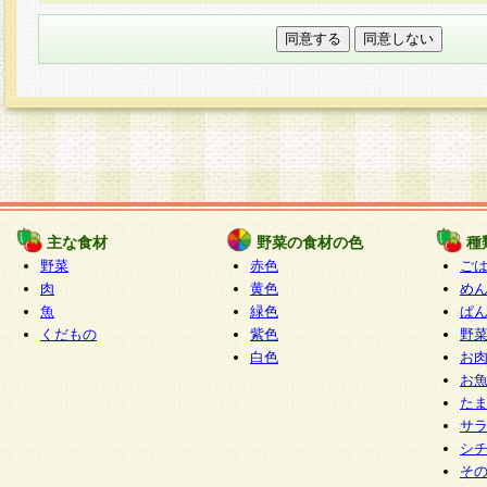
本フォームでは、セッション管理のためCooki
○個人情報の第三者提供について
ご本人の同意がある場合または法令に基づく場
力いただく個人情報は第三者に提供しません。
○個人情報の委託について
個人情報の取り扱いを外部に委託する場合は、
情報管理基準を満たす企業を選定して委託を行
が行われるよう監督します。
主な食材
野菜の食材の色
種
○開示対象個人情報の開示等および問い合わせ窓口
野菜
赤色
ご
本人からの求めにより、当社が本件により取得
肉
黄色
め
魚
緑色
ぱ
報の利用目的の通知・開示・内容の訂正・追加
くだもの
紫色
野
停止・消去及び第三者への提供の禁止（以下、
白色
お
といいます。）に応じます。
お
開示等に応じる窓口は以下になります。
た
ぱくすく食堂個人情報お客様相談窓口
paku-
サ
m
シ
そ