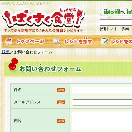
子供向けかんたんレシピの食育サイト
(例)トマト 豚肉
TOP
>
お問い合わせフォーム
件名
メールアドレス
内容