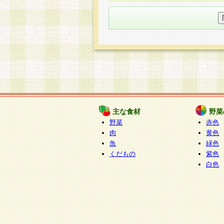
○個人情報の委託について
個人情報の取り扱いを外部に委
す企業を選定して委託を行い、
○開示対象個人情報の開示等およ
本人からの求めにより、当社が
知・開示・内容の訂正・追加ま
（以下、総称して「開示等」と
開示等に応じる窓口は以下にな
ぱくすく食堂個人情報お客
個人情報を与えることは任意で
主な食材
野菜
合には、当社のサービスの提供
野菜
赤色
い場合がございますのでご了承
肉
黄色
魚
緑色
くだもの
紫色
白色