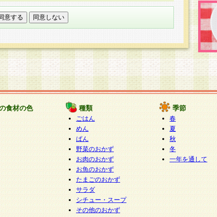
託する場合は、当社が規定する個人情報管理基準を満た
適切な取り扱いが行われるよう監督します。
び問い合わせ窓口
本件により取得した開示対象個人情報の利用目的の通
たは削除・利用の停止・消去及び第三者への提供の禁止
いいます。）に応じます。
ります。
様相談窓口
paku-info@pakusuku.com
すが、個人情報の取扱いについて同意をいただけない場
の食材の色
種類
季節
、お客様からのお問い合わせ・ご相談への対応ができな
ごはん
春
ください。
めん
夏
ぱん
秋
野菜のおかず
冬
お肉のおかず
一年を通して
お魚のおかず
たまごのおかず
サラダ
シチュー・スープ
その他のおかず