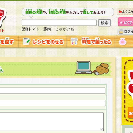
ようこ
(例)トマト 豚肉 じゃがいも