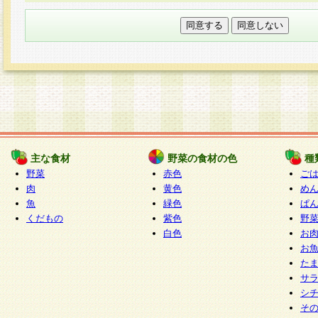
本フォームでは、セッション管理のためCooki
○個人情報の第三者提供について
ご本人の同意がある場合または法令に基づく場
力いただく個人情報は第三者に提供しません。
○個人情報の委託について
個人情報の取り扱いを外部に委託する場合は、
情報管理基準を満たす企業を選定して委託を行
が行われるよう監督します。
主な食材
野菜の食材の色
種
○開示対象個人情報の開示等および問い合わせ窓口
野菜
赤色
ご
本人からの求めにより、当社が本件により取得
肉
黄色
め
魚
緑色
ぱ
報の利用目的の通知・開示・内容の訂正・追加
くだもの
紫色
野
停止・消去及び第三者への提供の禁止（以下、
白色
お
といいます。）に応じます。
お
開示等に応じる窓口は以下になります。
た
ぱくすく食堂個人情報お客様相談窓口
paku-
サ
m
シ
そ