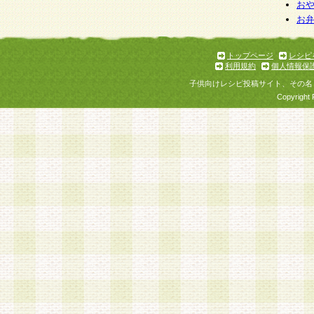
個人情報を与えることは任意ですが、個人情報
お
お
意をいただけない場合には、当社のサービスの
お問い合わせ・ご相談への対応ができない場合
了承ください。
トップページ
レシピ
利用規約
個人情報保
子供向けレシピ投稿サイト、その名
Copyright 