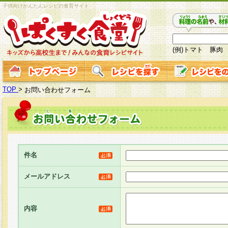
子供向けかんたんレシピの食育サイト
(例)トマト 豚肉
TOP
>
お問い合わせフォーム
件名
メールアドレス
内容