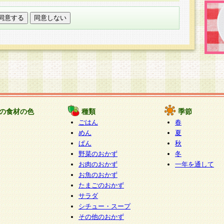
託する場合は、当社が規定する個人情報管理基準を満た
適切な取り扱いが行われるよう監督します。
び問い合わせ窓口
本件により取得した開示対象個人情報の利用目的の通
たは削除・利用の停止・消去及び第三者への提供の禁止
いいます。）に応じます。
ります。
様相談窓口
paku-info@pakusuku.com
すが、個人情報の取扱いについて同意をいただけない場
の食材の色
種類
季節
、お客様からのお問い合わせ・ご相談への対応ができな
ごはん
春
ください。
めん
夏
ぱん
秋
野菜のおかず
冬
お肉のおかず
一年を通して
お魚のおかず
たまごのおかず
サラダ
シチュー・スープ
その他のおかず