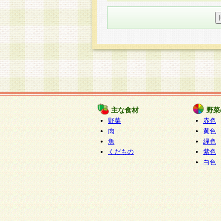
○個人情報の委託について
個人情報の取り扱いを外部に委
す企業を選定して委託を行い、
○開示対象個人情報の開示等およ
本人からの求めにより、当社が
知・開示・内容の訂正・追加ま
（以下、総称して「開示等」と
開示等に応じる窓口は以下にな
ぱくすく食堂個人情報お客
個人情報を与えることは任意で
主な食材
野菜
合には、当社のサービスの提供
野菜
赤色
い場合がございますのでご了承
肉
黄色
魚
緑色
くだもの
紫色
白色