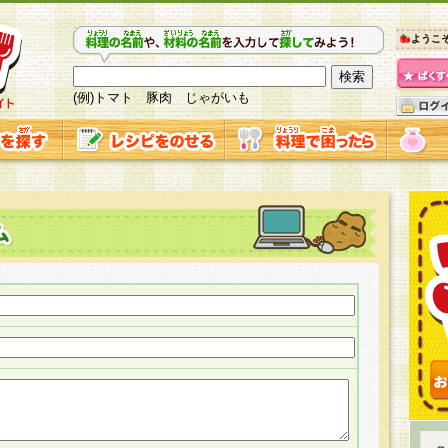
ようこ
(例)トマト 豚肉 じゃがいも