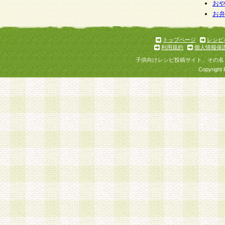
個人情報を与えることは任意ですが、個人情報
お
お
意をいただけない場合には、当社のサービスの
お問い合わせ・ご相談への対応ができない場合
了承ください。
トップページ
レシピ
利用規約
個人情報保
子供向けレシピ投稿サイト、その名
Copyright 