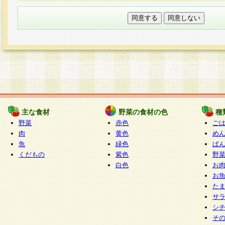
本フォームでは、セッション管理のためCooki
○個人情報の第三者提供について
ご本人の同意がある場合または法令に基づく場
力いただく個人情報は第三者に提供しません。
○個人情報の委託について
個人情報の取り扱いを外部に委託する場合は、
情報管理基準を満たす企業を選定して委託を行
が行われるよう監督します。
主な食材
野菜の食材の色
種
○開示対象個人情報の開示等および問い合わせ窓口
野菜
赤色
ご
本人からの求めにより、当社が本件により取得
肉
黄色
め
魚
緑色
ぱ
報の利用目的の通知・開示・内容の訂正・追加
くだもの
紫色
野
停止・消去及び第三者への提供の禁止（以下、
白色
お
といいます。）に応じます。
お
開示等に応じる窓口は以下になります。
た
ぱくすく食堂個人情報お客様相談窓口
paku-
サ
m
シ
そ