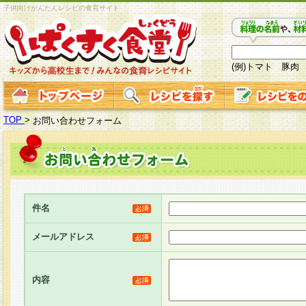
子供向けかんたんレシピの食育サイト
(例)トマト 豚肉
TOP
>
お問い合わせフォーム
件名
メールアドレス
内容