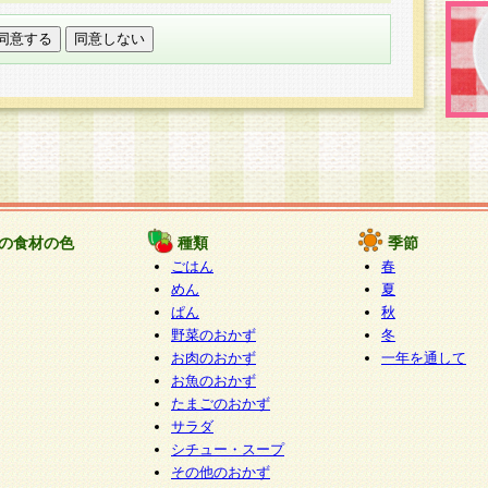
託する場合は、当社が規定する個人情報管理基準を満た
適切な取り扱いが行われるよう監督します。
び問い合わせ窓口
本件により取得した開示対象個人情報の利用目的の通
たは削除・利用の停止・消去及び第三者への提供の禁止
いいます。）に応じます。
ります。
様相談窓口
paku-info@pakusuku.com
すが、個人情報の取扱いについて同意をいただけない場
の食材の色
種類
季節
、お客様からのお問い合わせ・ご相談への対応ができな
ごはん
春
ください。
めん
夏
ぱん
秋
野菜のおかず
冬
お肉のおかず
一年を通して
お魚のおかず
たまごのおかず
サラダ
シチュー・スープ
その他のおかず