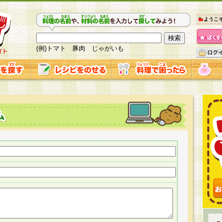
ようこ
(例)トマト 豚肉 じゃがいも