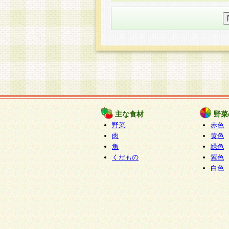
○個人情報の委託について
個人情報の取り扱いを外部に委
す企業を選定して委託を行い、
○開示対象個人情報の開示等およ
本人からの求めにより、当社が
知・開示・内容の訂正・追加ま
（以下、総称して「開示等」と
開示等に応じる窓口は以下にな
ぱくすく食堂個人情報お客
個人情報を与えることは任意で
主な食材
野菜
合には、当社のサービスの提供
野菜
赤色
い場合がございますのでご了承
肉
黄色
魚
緑色
くだもの
紫色
白色