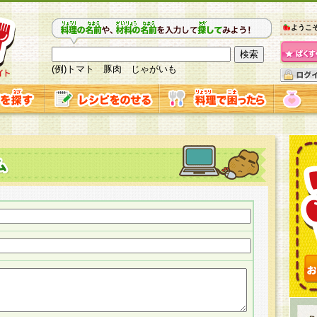
ようこ
(例)トマト 豚肉 じゃがいも