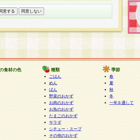
託する場合は、当社が規定する個人情報管理基準を満た
適切な取り扱いが行われるよう監督します。
び問い合わせ窓口
本件により取得した開示対象個人情報の利用目的の通
たは削除・利用の停止・消去及び第三者への提供の禁止
いいます。）に応じます。
ります。
様相談窓口
paku-info@pakusuku.com
すが、個人情報の取扱いについて同意をいただけない場
の食材の色
種類
季節
、お客様からのお問い合わせ・ご相談への対応ができな
ごはん
春
ください。
めん
夏
ぱん
秋
野菜のおかず
冬
お肉のおかず
一年を通して
お魚のおかず
たまごのおかず
サラダ
シチュー・スープ
その他のおかず