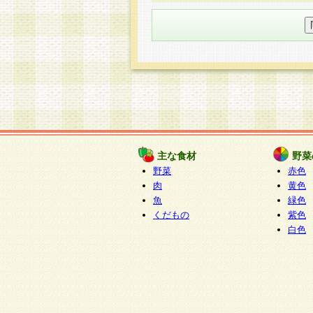
○個人情報の委託について
個人情報の取り扱いを外部に委
す企業を選定して委託を行い、
○開示対象個人情報の開示等およ
本人からの求めにより、当社が
知・開示・内容の訂正・追加ま
（以下、総称して「開示等」と
開示等に応じる窓口は以下にな
ぱくすく食堂個人情報お客
個人情報を与えることは任意で
主な食材
野菜
合には、当社のサービスの提供
野菜
赤色
い場合がございますのでご了承
肉
黄色
魚
緑色
くだもの
紫色
白色