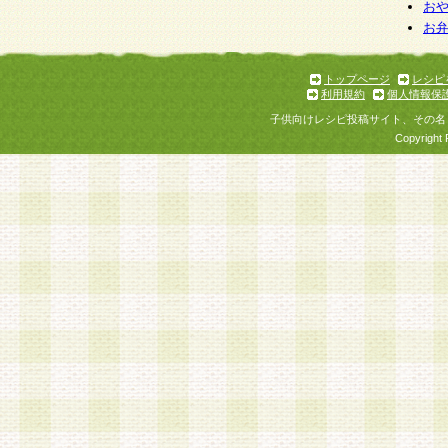
個人情報を与えることは任意ですが、個人情報
お
お
意をいただけない場合には、当社のサービスの
お問い合わせ・ご相談への対応ができない場合
了承ください。
トップページ
レシピ
利用規約
個人情報保
子供向けレシピ投稿サイト、その名
Copyright 