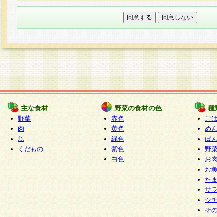
本フォームでは、セッション管理のためCooki
○個人情報の第三者提供について
ご本人の同意がある場合または法令に基づく場
力いただく個人情報は第三者に提供しません。
○個人情報の委託について
個人情報の取り扱いを外部に委託する場合は、
情報管理基準を満たす企業を選定して委託を行
が行われるよう監督します。
主な食材
野菜の食材の色
種
○開示対象個人情報の開示等および問い合わせ窓口
野菜
赤色
ご
本人からの求めにより、当社が本件により取得
肉
黄色
め
魚
緑色
ぱ
報の利用目的の通知・開示・内容の訂正・追加
くだもの
紫色
野
停止・消去及び第三者への提供の禁止（以下、
白色
お
といいます。）に応じます。
お
開示等に応じる窓口は以下になります。
た
ぱくすく食堂個人情報お客様相談窓口
paku-
サ
m
シ
そ