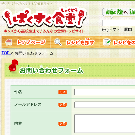
子供向けかんたんレシピの食育サイト
(例)トマト 豚肉
TOP
>
お問い合わせフォーム
件名
メールアドレス
内容