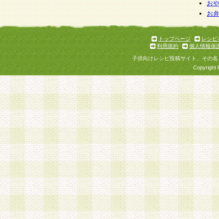
個人情報を与えることは任意ですが、個人情報
お
お
意をいただけない場合には、当社のサービスの
お問い合わせ・ご相談への対応ができない場合
了承ください。
トップページ
レシピ
利用規約
個人情報保
子供向けレシピ投稿サイト、その名
Copyright 