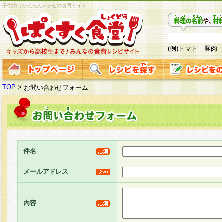
子供向けかんたんレシピの食育サイト
(例)トマト 豚肉
TOP
>
お問い合わせフォーム
件名
メールアドレス
内容