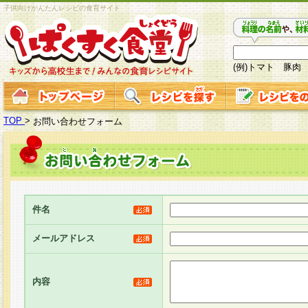
子供向けかんたんレシピの食育サイト
(例)トマト 豚肉
TOP
>
お問い合わせフォーム
件名
メールアドレス
内容