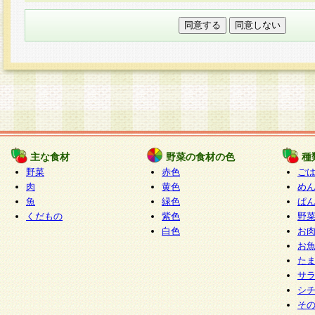
本フォームでは、セッション管理のためCooki
○個人情報の第三者提供について
ご本人の同意がある場合または法令に基づく場
力いただく個人情報は第三者に提供しません。
○個人情報の委託について
個人情報の取り扱いを外部に委託する場合は、
情報管理基準を満たす企業を選定して委託を行
が行われるよう監督します。
主な食材
野菜の食材の色
種
○開示対象個人情報の開示等および問い合わせ窓口
野菜
赤色
ご
本人からの求めにより、当社が本件により取得
肉
黄色
め
魚
緑色
ぱ
報の利用目的の通知・開示・内容の訂正・追加
くだもの
紫色
野
停止・消去及び第三者への提供の禁止（以下、
白色
お
といいます。）に応じます。
お
開示等に応じる窓口は以下になります。
た
ぱくすく食堂個人情報お客様相談窓口
paku-
サ
m
シ
そ