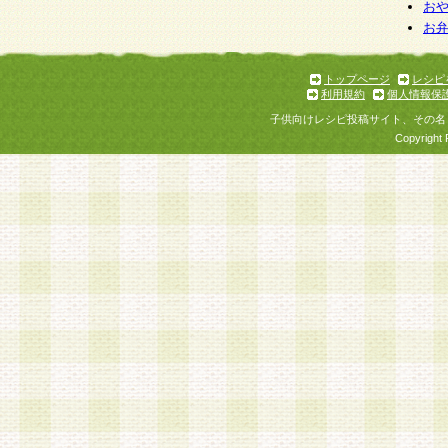
個人情報を与えることは任意ですが、個人情報
お
お
意をいただけない場合には、当社のサービスの
お問い合わせ・ご相談への対応ができない場合
了承ください。
トップページ
レシピ
利用規約
個人情報保
子供向けレシピ投稿サイト、その名
Copyright 