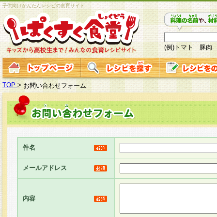
子供向けかんたんレシピの食育サイト
(例)トマト 豚肉
TOP
>
お問い合わせフォーム
件名
メールアドレス
内容