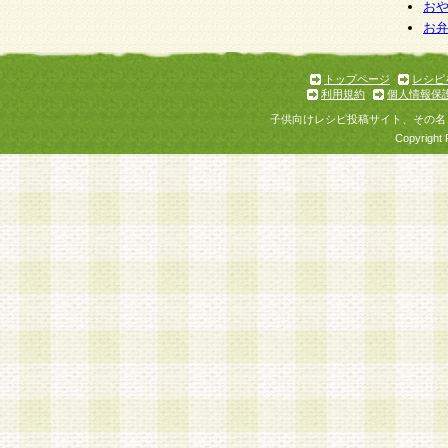
個人情報を与えることは任意ですが、個人情報
お
お
意をいただけない場合には、当社のサービスの
お問い合わせ・ご相談への対応ができない場合
了承ください。
トップページ
レシピ
利用規約
個人情報保
子供向けレシピ投稿サイト、その名
Copyright 