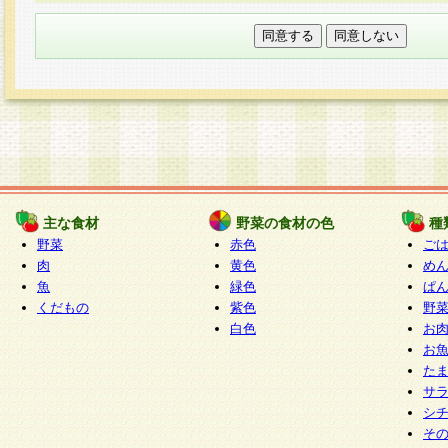
本フォームでは、セッション管理のためCooki
○個人情報の第三者提供について
ご本人の同意がある場合または法令に基づく場
力いただく個人情報は第三者に提供しません。
○個人情報の委託について
個人情報の取り扱いを外部に委託する場合は、
情報管理基準を満たす企業を選定して委託を行
が行われるよう監督します。
主な食材
野菜の食材の色
種
○開示対象個人情報の開示等および問い合わせ窓口
野菜
赤色
ご
本人からの求めにより、当社が本件により取得
肉
黄色
め
魚
緑色
ぱ
報の利用目的の通知・開示・内容の訂正・追加
くだもの
紫色
野
停止・消去及び第三者への提供の禁止（以下、
白色
お
といいます。）に応じます。
お
開示等に応じる窓口は以下になります。
た
ぱくすく食堂個人情報お客様相談窓口
paku-
サ
m
シ
そ