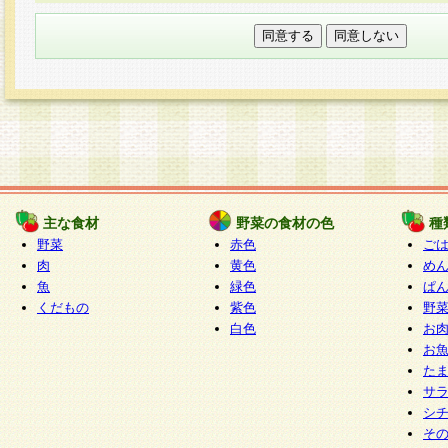
本フォームでは、セッション管理のためCooki
○個人情報の第三者提供について
ご本人の同意がある場合または法令に基づく場
力いただく個人情報は第三者に提供しません。
○個人情報の委託について
個人情報の取り扱いを外部に委託する場合は、
情報管理基準を満たす企業を選定して委託を行
が行われるよう監督します。
主な食材
野菜の食材の色
種
○開示対象個人情報の開示等および問い合わせ窓口
野菜
赤色
ご
本人からの求めにより、当社が本件により取得
肉
黄色
め
魚
緑色
ぱ
報の利用目的の通知・開示・内容の訂正・追加
くだもの
紫色
野
停止・消去及び第三者への提供の禁止（以下、
白色
お
といいます。）に応じます。
お
開示等に応じる窓口は以下になります。
た
ぱくすく食堂個人情報お客様相談窓口
paku-
サ
m
シ
そ