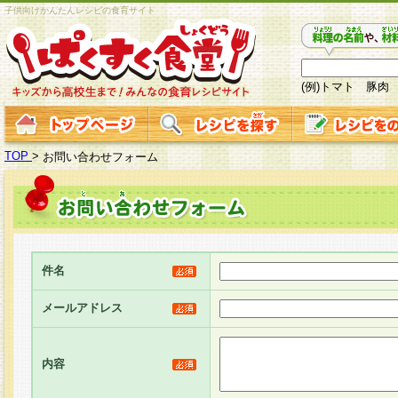
子供向けかんたんレシピの食育サイト
(例)トマト 豚肉
TOP
>
お問い合わせフォーム
件名
メールアドレス
内容