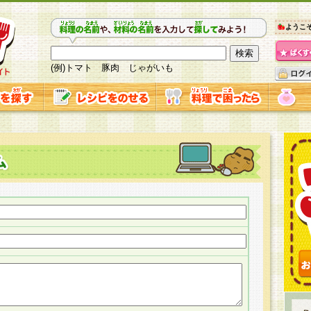
ようこ
(例)トマト 豚肉 じゃがいも