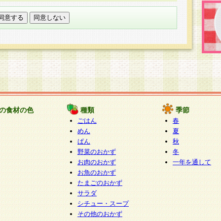
託する場合は、当社が規定する個人情報管理基準を満た
適切な取り扱いが行われるよう監督します。
び問い合わせ窓口
本件により取得した開示対象個人情報の利用目的の通
たは削除・利用の停止・消去及び第三者への提供の禁止
いいます。）に応じます。
ります。
様相談窓口
paku-info@pakusuku.com
すが、個人情報の取扱いについて同意をいただけない場
の食材の色
種類
季節
、お客様からのお問い合わせ・ご相談への対応ができな
ごはん
春
ください。
めん
夏
ぱん
秋
野菜のおかず
冬
お肉のおかず
一年を通して
お魚のおかず
たまごのおかず
サラダ
シチュー・スープ
その他のおかず