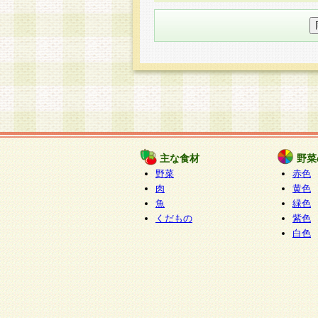
○個人情報の委託について
個人情報の取り扱いを外部に委
す企業を選定して委託を行い、
○開示対象個人情報の開示等およ
本人からの求めにより、当社が
知・開示・内容の訂正・追加ま
（以下、総称して「開示等」と
開示等に応じる窓口は以下にな
ぱくすく食堂個人情報お客
個人情報を与えることは任意で
主な食材
野菜
合には、当社のサービスの提供
野菜
赤色
い場合がございますのでご了承
肉
黄色
魚
緑色
くだもの
紫色
白色