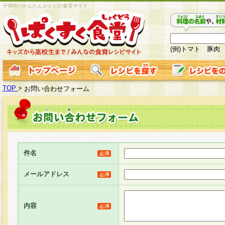
子供向けかんたんレシピの食育サイト
(例)トマト 豚肉
TOP
>
お問い合わせフォーム
件名
メールアドレス
内容