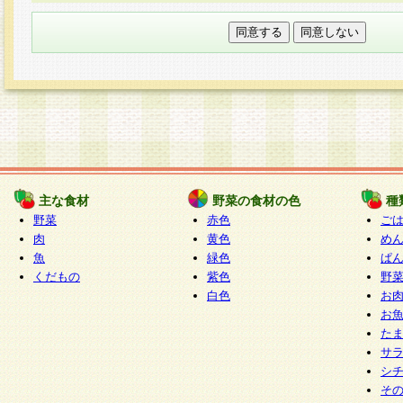
本フォームでは、セッション管理のためCooki
○個人情報の第三者提供について
ご本人の同意がある場合または法令に基づく場
力いただく個人情報は第三者に提供しません。
○個人情報の委託について
個人情報の取り扱いを外部に委託する場合は、
情報管理基準を満たす企業を選定して委託を行
が行われるよう監督します。
主な食材
野菜の食材の色
種
○開示対象個人情報の開示等および問い合わせ窓口
野菜
赤色
ご
本人からの求めにより、当社が本件により取得
肉
黄色
め
魚
緑色
ぱ
報の利用目的の通知・開示・内容の訂正・追加
くだもの
紫色
野
停止・消去及び第三者への提供の禁止（以下、
白色
お
といいます。）に応じます。
お
開示等に応じる窓口は以下になります。
た
ぱくすく食堂個人情報お客様相談窓口
paku-
サ
m
シ
そ