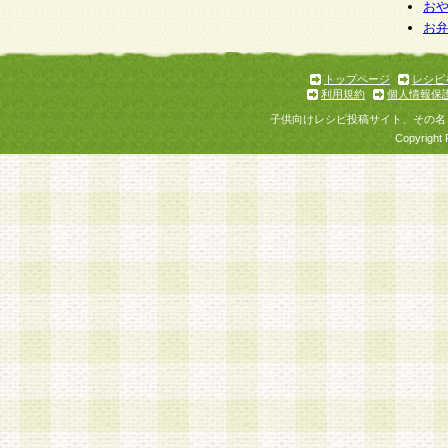
個人情報を与えることは任意ですが、個人情報
お
お
意をいただけない場合には、当社のサービスの
お問い合わせ・ご相談への対応ができない場合
了承ください。
トップページ
レシピ
利用規約
個人情報保
子供向けレシピ投稿サイト、その名
Copyright 