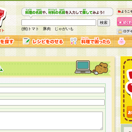
ようこ
(例)トマト 豚肉 じゃがいも