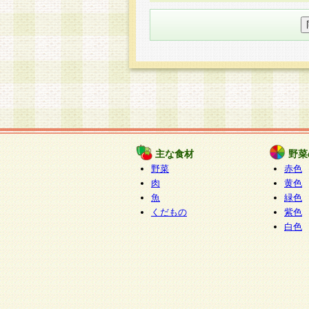
○個人情報の委託について
個人情報の取り扱いを外部に委
す企業を選定して委託を行い、
○開示対象個人情報の開示等およ
本人からの求めにより、当社が
知・開示・内容の訂正・追加ま
（以下、総称して「開示等」と
開示等に応じる窓口は以下にな
ぱくすく食堂個人情報お客
個人情報を与えることは任意で
主な食材
野菜
合には、当社のサービスの提供
野菜
赤色
い場合がございますのでご了承
肉
黄色
魚
緑色
くだもの
紫色
白色