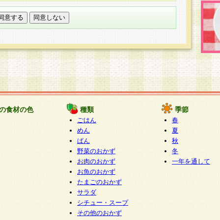
託する場合は、当社が規定する個人情報管理基準を満た
適切な取り扱いが行われるよう監督します。
び問い合わせ窓口
本件により取得した開示対象個人情報の利用目的の通
たは削除・利用の停止・消去及び第三者への提供の禁止
いいます。）に応じます。
ります。
様相談窓口
paku-info@pakusuku.com
すが、個人情報の取扱いについて同意をいただけない場
の食材の色
種類
季節
、お客様からのお問い合わせ・ご相談への対応ができな
ごはん
春
ください。
めん
夏
ぱん
秋
野菜のおかず
冬
お肉のおかず
一年を通して
お魚のおかず
たまごのおかず
サラダ
シチュー・スープ
その他のおかず