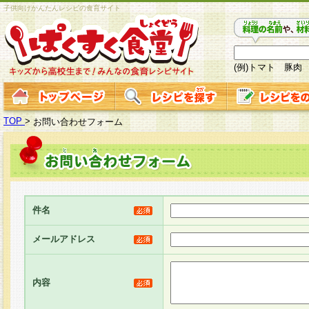
子供向けかんたんレシピの食育サイト
(例)トマト 豚肉
TOP
>
お問い合わせフォーム
件名
メールアドレス
内容