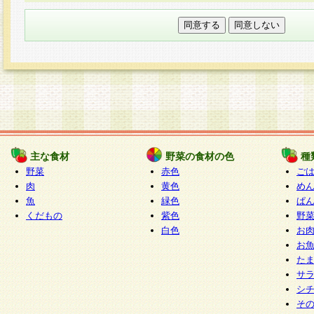
本フォームでは、セッション管理のためCooki
○個人情報の第三者提供について
ご本人の同意がある場合または法令に基づく場
力いただく個人情報は第三者に提供しません。
○個人情報の委託について
個人情報の取り扱いを外部に委託する場合は、
情報管理基準を満たす企業を選定して委託を行
が行われるよう監督します。
主な食材
野菜の食材の色
種
○開示対象個人情報の開示等および問い合わせ窓口
野菜
赤色
ご
本人からの求めにより、当社が本件により取得
肉
黄色
め
魚
緑色
ぱ
報の利用目的の通知・開示・内容の訂正・追加
くだもの
紫色
野
停止・消去及び第三者への提供の禁止（以下、
白色
お
といいます。）に応じます。
お
開示等に応じる窓口は以下になります。
た
ぱくすく食堂個人情報お客様相談窓口
paku-
サ
m
シ
そ