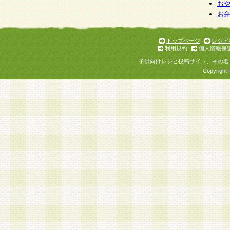
個人情報を与えることは任意ですが、個人情報
お
お
意をいただけない場合には、当社のサービスの
お問い合わせ・ご相談への対応ができない場合
了承ください。
トップページ
レシピ
利用規約
個人情報保
子供向けレシピ投稿サイト、その名
Copyright 