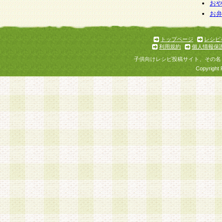
個人情報を与えることは任意ですが、個人情報
お
お
意をいただけない場合には、当社のサービスの
お問い合わせ・ご相談への対応ができない場合
了承ください。
トップページ
レシピ
利用規約
個人情報保
子供向けレシピ投稿サイト、その名
Copyright 