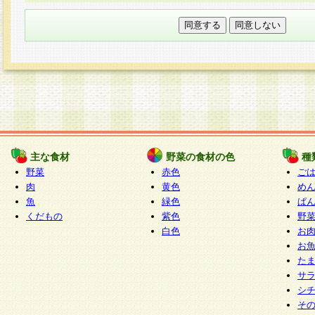
本フォームでは、セッション管理のためCooki
○個人情報の第三者提供について
ご本人の同意がある場合または法令に基づく場
力いただく個人情報は第三者に提供しません。
○個人情報の委託について
個人情報の取り扱いを外部に委託する場合は、
情報管理基準を満たす企業を選定して委託を行
が行われるよう監督します。
主な食材
野菜の食材の色
種
○開示対象個人情報の開示等および問い合わせ窓口
野菜
赤色
ご
本人からの求めにより、当社が本件により取得
肉
黄色
め
魚
緑色
ぱ
報の利用目的の通知・開示・内容の訂正・追加
くだもの
紫色
野
停止・消去及び第三者への提供の禁止（以下、
白色
お
といいます。）に応じます。
お
開示等に応じる窓口は以下になります。
た
ぱくすく食堂個人情報お客様相談窓口
paku-
サ
m
シ
そ