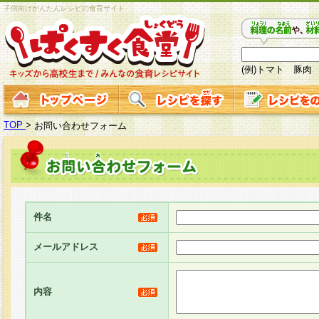
子供向けかんたんレシピの食育サイト
(例)トマト 豚肉
TOP
>
お問い合わせフォーム
件名
メールアドレス
内容