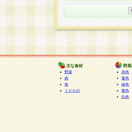
○個人情報の委託について
個人情報の取り扱いを外部に委
す企業を選定して委託を行い、
○開示対象個人情報の開示等およ
本人からの求めにより、当社が
知・開示・内容の訂正・追加ま
（以下、総称して「開示等」と
開示等に応じる窓口は以下にな
ぱくすく食堂個人情報お客
個人情報を与えることは任意で
主な食材
野菜
合には、当社のサービスの提供
野菜
赤色
い場合がございますのでご了承
肉
黄色
魚
緑色
くだもの
紫色
白色