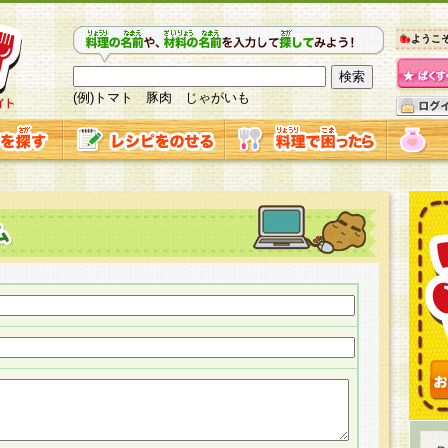
ようこ
(例)トマト 豚肉 じゃがいも