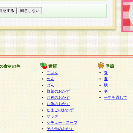
託する場合は、当社が規定する個人情報管理基準を満た
適切な取り扱いが行われるよう監督します。
び問い合わせ窓口
本件により取得した開示対象個人情報の利用目的の通
たは削除・利用の停止・消去及び第三者への提供の禁止
いいます。）に応じます。
ります。
様相談窓口
paku-info@pakusuku.com
すが、個人情報の取扱いについて同意をいただけない場
の食材の色
種類
季節
、お客様からのお問い合わせ・ご相談への対応ができな
ごはん
春
ください。
めん
夏
ぱん
秋
野菜のおかず
冬
お肉のおかず
一年を通して
お魚のおかず
たまごのおかず
サラダ
シチュー・スープ
その他のおかず