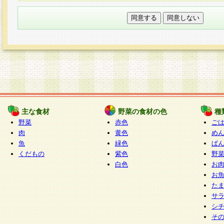
本フォームでは、セッション管理のためCooki
○個人情報の第三者提供について
ご本人の同意がある場合または法令に基づく場
力いただく個人情報は第三者に提供しません。
○個人情報の委託について
個人情報の取り扱いを外部に委託する場合は、
情報管理基準を満たす企業を選定して委託を行
が行われるよう監督します。
主な食材
野菜の食材の色
種
○開示対象個人情報の開示等および問い合わせ窓口
野菜
赤色
ご
本人からの求めにより、当社が本件により取得
肉
黄色
め
魚
緑色
ぱ
報の利用目的の通知・開示・内容の訂正・追加
くだもの
紫色
野
停止・消去及び第三者への提供の禁止（以下、
白色
お
といいます。）に応じます。
お
開示等に応じる窓口は以下になります。
た
ぱくすく食堂個人情報お客様相談窓口
paku-
サ
m
シ
そ