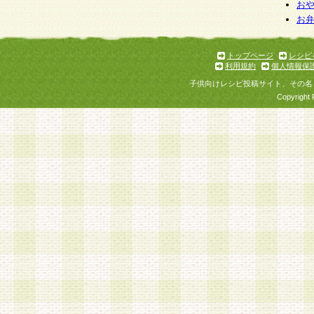
個人情報を与えることは任意ですが、個人情報
お
お
意をいただけない場合には、当社のサービスの
お問い合わせ・ご相談への対応ができない場合
了承ください。
トップページ
レシピ
利用規約
個人情報保
子供向けレシピ投稿サイト、その名
Copyright 