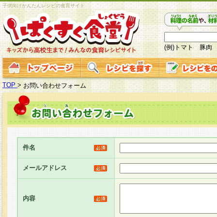
子供向けかんたんレシピの食育サイト
(例)トマト 豚肉
TOP
>
お問い合わせフォーム
件名
メールアドレス
内容