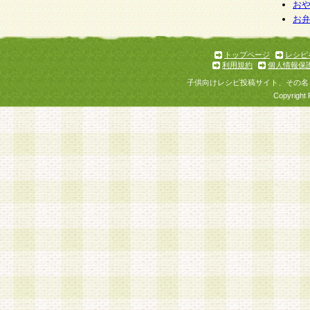
個人情報を与えることは任意ですが、個人情報
お
お
意をいただけない場合には、当社のサービスの
お問い合わせ・ご相談への対応ができない場合
了承ください。
トップページ
レシピ
利用規約
個人情報保
子供向けレシピ投稿サイト、その名
Copyright 