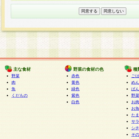
本フォームでは、セッション管理のためCooki
○個人情報の第三者提供について
ご本人の同意がある場合または法令に基づく場
力いただく個人情報は第三者に提供しません。
○個人情報の委託について
個人情報の取り扱いを外部に委託する場合は、
情報管理基準を満たす企業を選定して委託を行
が行われるよう監督します。
主な食材
野菜の食材の色
種
○開示対象個人情報の開示等および問い合わせ窓口
野菜
赤色
ご
本人からの求めにより、当社が本件により取得
肉
黄色
め
魚
緑色
ぱ
報の利用目的の通知・開示・内容の訂正・追加
くだもの
紫色
野
停止・消去及び第三者への提供の禁止（以下、
白色
お
といいます。）に応じます。
お
開示等に応じる窓口は以下になります。
た
ぱくすく食堂個人情報お客様相談窓口
paku-
サ
m
シ
そ