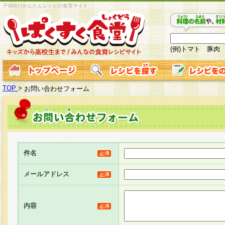
子供向けかんたんレシピの食育サイト
(例)トマト 豚肉
TOP
>
お問い合わせフォーム
件名
メールアドレス
内容