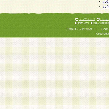
個人情報を与えることは任意ですが、個人情報
お
お
意をいただけない場合には、当社のサービスの
お問い合わせ・ご相談への対応ができない場合
了承ください。
トップページ
レシピ
利用規約
個人情報保
子供向けレシピ投稿サイト、その名
Copyright 