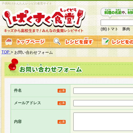
子供向けかんたんレシピの食育サイト
(例)トマト 豚肉
TOP
>
お問い合わせフォーム
件名
メールアドレス
内容