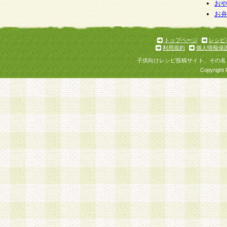
個人情報を与えることは任意ですが、個人情報
お
お
意をいただけない場合には、当社のサービスの
お問い合わせ・ご相談への対応ができない場合
了承ください。
トップページ
レシピ
利用規約
個人情報保
子供向けレシピ投稿サイト、その名
Copyright 