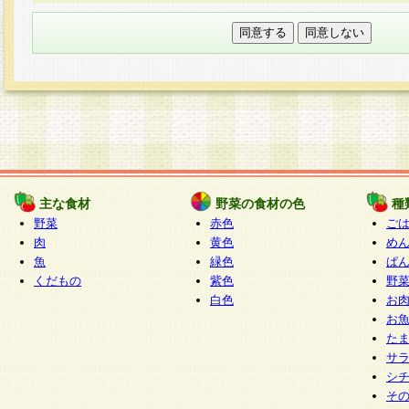
本フォームでは、セッション管理のためCooki
○個人情報の第三者提供について
ご本人の同意がある場合または法令に基づく場
力いただく個人情報は第三者に提供しません。
○個人情報の委託について
個人情報の取り扱いを外部に委託する場合は、
情報管理基準を満たす企業を選定して委託を行
が行われるよう監督します。
主な食材
野菜の食材の色
種
○開示対象個人情報の開示等および問い合わせ窓口
野菜
赤色
ご
本人からの求めにより、当社が本件により取得
肉
黄色
め
魚
緑色
ぱ
報の利用目的の通知・開示・内容の訂正・追加
くだもの
紫色
野
停止・消去及び第三者への提供の禁止（以下、
白色
お
といいます。）に応じます。
お
開示等に応じる窓口は以下になります。
た
ぱくすく食堂個人情報お客様相談窓口
paku-
サ
m
シ
そ