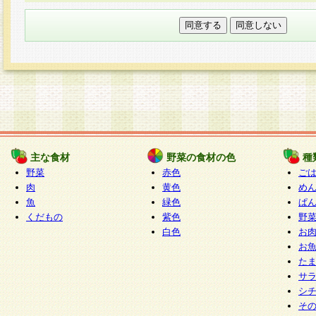
本フォームでは、セッション管理のためCooki
○個人情報の第三者提供について
ご本人の同意がある場合または法令に基づく場
力いただく個人情報は第三者に提供しません。
○個人情報の委託について
個人情報の取り扱いを外部に委託する場合は、
情報管理基準を満たす企業を選定して委託を行
が行われるよう監督します。
主な食材
野菜の食材の色
種
○開示対象個人情報の開示等および問い合わせ窓口
野菜
赤色
ご
本人からの求めにより、当社が本件により取得
肉
黄色
め
魚
緑色
ぱ
報の利用目的の通知・開示・内容の訂正・追加
くだもの
紫色
野
停止・消去及び第三者への提供の禁止（以下、
白色
お
といいます。）に応じます。
お
開示等に応じる窓口は以下になります。
た
ぱくすく食堂個人情報お客様相談窓口
paku-
サ
m
シ
そ