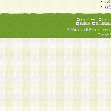
個人情報を与えることは任意ですが、個人情報
お
お
意をいただけない場合には、当社のサービスの
お問い合わせ・ご相談への対応ができない場合
了承ください。
トップページ
レシピ
利用規約
個人情報保
子供向けレシピ投稿サイト、その名
Copyright 