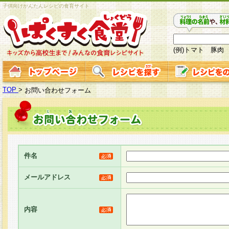
子供向けかんたんレシピの食育サイト
(例)トマト 豚肉
TOP
>
お問い合わせフォーム
件名
メールアドレス
内容