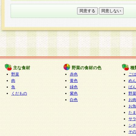
本フォームでは、セッション管理のためCooki
○個人情報の第三者提供について
ご本人の同意がある場合または法令に基づく場
力いただく個人情報は第三者に提供しません。
○個人情報の委託について
個人情報の取り扱いを外部に委託する場合は、
情報管理基準を満たす企業を選定して委託を行
が行われるよう監督します。
主な食材
野菜の食材の色
種
○開示対象個人情報の開示等および問い合わせ窓口
野菜
赤色
ご
本人からの求めにより、当社が本件により取得
肉
黄色
め
魚
緑色
ぱ
報の利用目的の通知・開示・内容の訂正・追加
くだもの
紫色
野
停止・消去及び第三者への提供の禁止（以下、
白色
お
といいます。）に応じます。
お
開示等に応じる窓口は以下になります。
た
ぱくすく食堂個人情報お客様相談窓口
paku-
サ
m
シ
そ