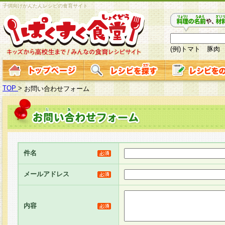
子供向けかんたんレシピの食育サイト
(例)トマト 豚肉
TOP
>
お問い合わせフォーム
件名
メールアドレス
内容