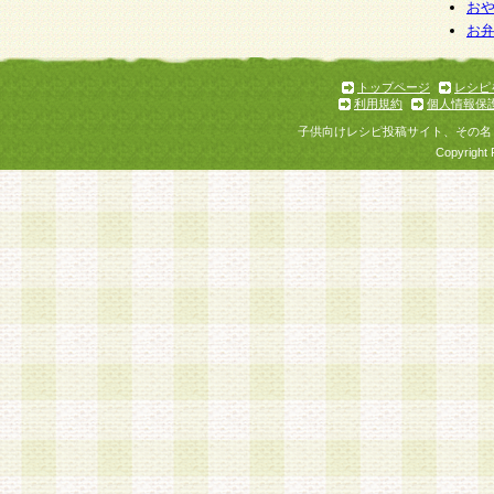
個人情報を与えることは任意ですが、個人情報
お
お
意をいただけない場合には、当社のサービスの
お問い合わせ・ご相談への対応ができない場合
了承ください。
トップページ
レシピ
利用規約
個人情報保
子供向けレシピ投稿サイト、その名
Copyright 