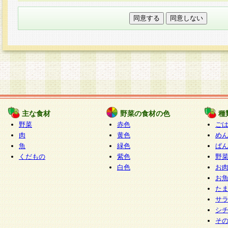
本フォームでは、セッション管理のためCooki
○個人情報の第三者提供について
ご本人の同意がある場合または法令に基づく場
力いただく個人情報は第三者に提供しません。
○個人情報の委託について
個人情報の取り扱いを外部に委託する場合は、
情報管理基準を満たす企業を選定して委託を行
が行われるよう監督します。
主な食材
野菜の食材の色
種
○開示対象個人情報の開示等および問い合わせ窓口
野菜
赤色
ご
本人からの求めにより、当社が本件により取得
肉
黄色
め
魚
緑色
ぱ
報の利用目的の通知・開示・内容の訂正・追加
くだもの
紫色
野
停止・消去及び第三者への提供の禁止（以下、
白色
お
といいます。）に応じます。
お
開示等に応じる窓口は以下になります。
た
ぱくすく食堂個人情報お客様相談窓口
paku-
サ
m
シ
そ