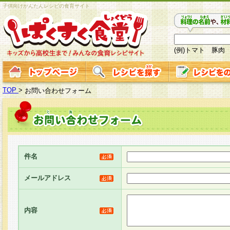
子供向けかんたんレシピの食育サイト
(例)トマト 豚肉
TOP
>
お問い合わせフォーム
件名
メールアドレス
内容