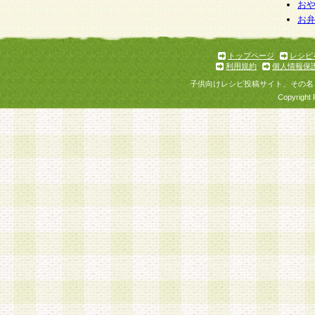
個人情報を与えることは任意ですが、個人情報
お
お
意をいただけない場合には、当社のサービスの
お問い合わせ・ご相談への対応ができない場合
了承ください。
トップページ
レシピ
利用規約
個人情報保
子供向けレシピ投稿サイト、その名
Copyright 