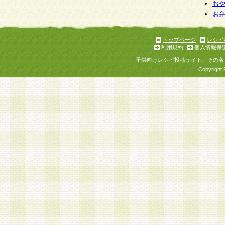
個人情報を与えることは任意ですが、個人情報
お
お
意をいただけない場合には、当社のサービスの
お問い合わせ・ご相談への対応ができない場合
了承ください。
トップページ
レシピ
利用規約
個人情報保
子供向けレシピ投稿サイト、その名
Copyright 