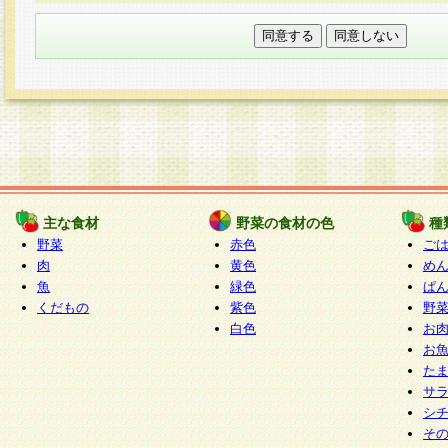
本フォームでは、セッション管理のためCooki
○個人情報の第三者提供について
ご本人の同意がある場合または法令に基づく場
力いただく個人情報は第三者に提供しません。
○個人情報の委託について
個人情報の取り扱いを外部に委託する場合は、
情報管理基準を満たす企業を選定して委託を行
が行われるよう監督します。
主な食材
野菜の食材の色
種
○開示対象個人情報の開示等および問い合わせ窓口
野菜
赤色
ご
本人からの求めにより、当社が本件により取得
肉
黄色
め
魚
緑色
ぱ
報の利用目的の通知・開示・内容の訂正・追加
くだもの
紫色
野
停止・消去及び第三者への提供の禁止（以下、
白色
お
といいます。）に応じます。
お
開示等に応じる窓口は以下になります。
た
ぱくすく食堂個人情報お客様相談窓口
paku-
サ
m
シ
そ