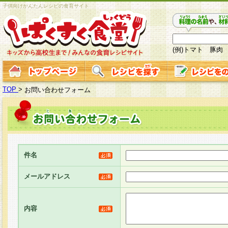
子供向けかんたんレシピの食育サイト
(例)トマト 豚肉
TOP
>
お問い合わせフォーム
件名
メールアドレス
内容