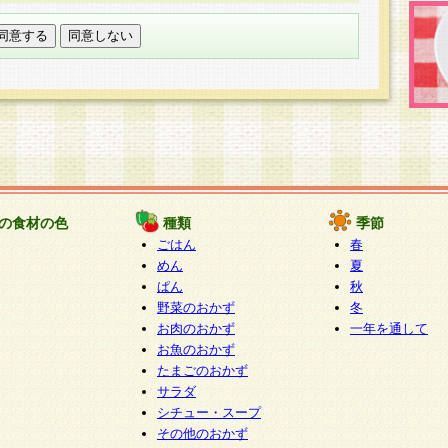
託する場合は、当社が規定する個人情報管理基準を満た
適切な取り扱いが行われるよう監督します。
び問い合わせ窓口
本件により取得した開示対象個人情報の利用目的の通
たは削除・利用の停止・消去及び第三者への提供の禁止
いいます。）に応じます。
ります。
様相談窓口
paku-info@pakusuku.com
すが、個人情報の取扱いについて同意をいただけない場
の食材の色
種類
季節
、お客様からのお問い合わせ・ご相談への対応ができな
ごはん
春
ください。
めん
夏
ぱん
秋
野菜のおかず
冬
お肉のおかず
一年を通して
お魚のおかず
たまごのおかず
サラダ
シチュー・スープ
その他のおかず