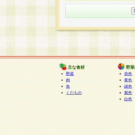
○個人情報の委託について
個人情報の取り扱いを外部に委
す企業を選定して委託を行い、
○開示対象個人情報の開示等およ
本人からの求めにより、当社が
知・開示・内容の訂正・追加ま
（以下、総称して「開示等」と
開示等に応じる窓口は以下にな
ぱくすく食堂個人情報お客
個人情報を与えることは任意で
主な食材
野菜
合には、当社のサービスの提供
野菜
赤色
い場合がございますのでご了承
肉
黄色
魚
緑色
くだもの
紫色
白色