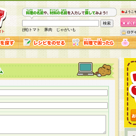
ようこ
(例)トマト 豚肉 じゃがいも