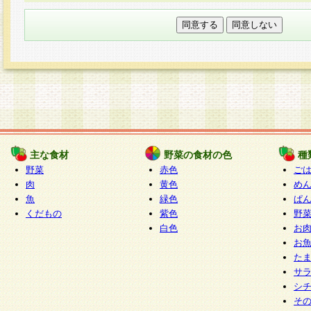
本フォームでは、セッション管理のためCooki
○個人情報の第三者提供について
ご本人の同意がある場合または法令に基づく場
力いただく個人情報は第三者に提供しません。
○個人情報の委託について
個人情報の取り扱いを外部に委託する場合は、
情報管理基準を満たす企業を選定して委託を行
が行われるよう監督します。
主な食材
野菜の食材の色
種
○開示対象個人情報の開示等および問い合わせ窓口
野菜
赤色
ご
本人からの求めにより、当社が本件により取得
肉
黄色
め
魚
緑色
ぱ
報の利用目的の通知・開示・内容の訂正・追加
くだもの
紫色
野
停止・消去及び第三者への提供の禁止（以下、
白色
お
といいます。）に応じます。
お
開示等に応じる窓口は以下になります。
た
ぱくすく食堂個人情報お客様相談窓口
paku-
サ
m
シ
そ