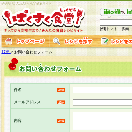
子供向けかんたんレシピの食育サイト
(例)トマト 豚肉
TOP
>
お問い合わせフォーム
件名
メールアドレス
内容