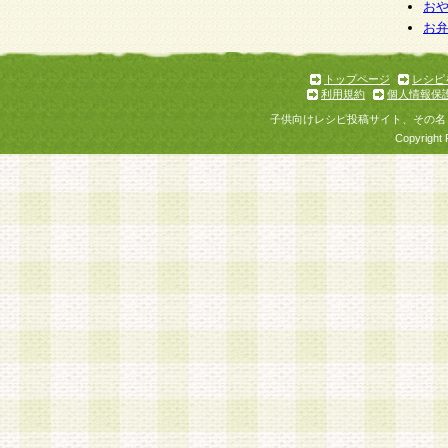
個人情報を与えることは任意ですが、個人情報
お
お
意をいただけない場合には、当社のサービスの
お問い合わせ・ご相談への対応ができない場合
了承ください。
トップページ
レシピ
利用規約
個人情報保
子供向けレシピ投稿サイト、その名
Copyright 