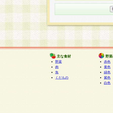
○個人情報の委託について
個人情報の取り扱いを外部に委
す企業を選定して委託を行い、
○開示対象個人情報の開示等およ
本人からの求めにより、当社が
知・開示・内容の訂正・追加ま
（以下、総称して「開示等」と
開示等に応じる窓口は以下にな
ぱくすく食堂個人情報お客
個人情報を与えることは任意で
主な食材
野菜
合には、当社のサービスの提供
野菜
赤色
い場合がございますのでご了承
肉
黄色
魚
緑色
くだもの
紫色
白色