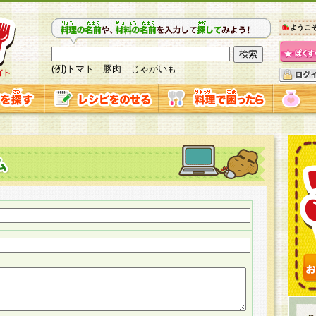
ようこ
(例)トマト 豚肉 じゃがいも