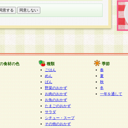
託する場合は、当社が規定する個人情報管理基準を満た
適切な取り扱いが行われるよう監督します。
び問い合わせ窓口
本件により取得した開示対象個人情報の利用目的の通
たは削除・利用の停止・消去及び第三者への提供の禁止
いいます。）に応じます。
ります。
様相談窓口
paku-info@pakusuku.com
すが、個人情報の取扱いについて同意をいただけない場
の食材の色
種類
季節
、お客様からのお問い合わせ・ご相談への対応ができな
ごはん
春
ください。
めん
夏
ぱん
秋
野菜のおかず
冬
お肉のおかず
一年を通して
お魚のおかず
たまごのおかず
サラダ
シチュー・スープ
その他のおかず