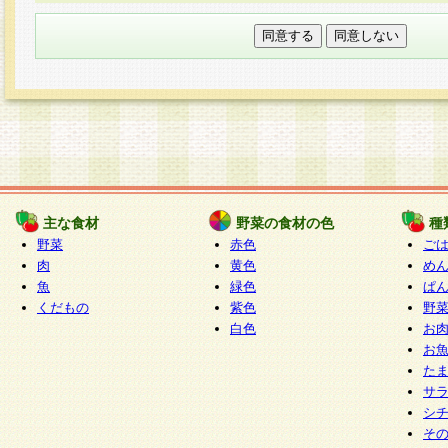
本フォームでは、セッション管理のためCooki
○個人情報の第三者提供について
ご本人の同意がある場合または法令に基づく場
力いただく個人情報は第三者に提供しません。
○個人情報の委託について
個人情報の取り扱いを外部に委託する場合は、
情報管理基準を満たす企業を選定して委託を行
が行われるよう監督します。
主な食材
野菜の食材の色
種
○開示対象個人情報の開示等および問い合わせ窓口
野菜
赤色
ご
本人からの求めにより、当社が本件により取得
肉
黄色
め
魚
緑色
ぱ
報の利用目的の通知・開示・内容の訂正・追加
くだもの
紫色
野
停止・消去及び第三者への提供の禁止（以下、
白色
お
といいます。）に応じます。
お
開示等に応じる窓口は以下になります。
た
ぱくすく食堂個人情報お客様相談窓口
paku-
サ
m
シ
そ