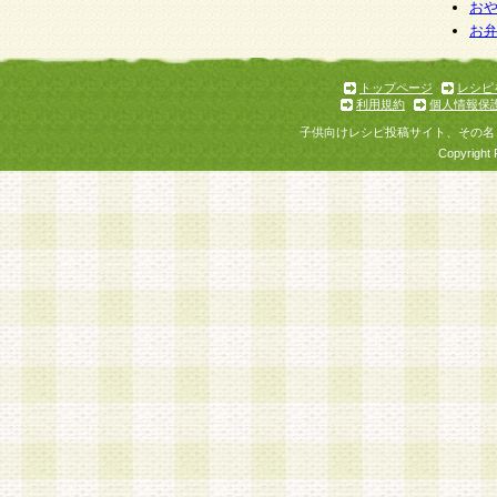
個人情報を与えることは任意ですが、個人情報
お
お
意をいただけない場合には、当社のサービスの
お問い合わせ・ご相談への対応ができない場合
了承ください。
トップページ
レシピ
利用規約
個人情報保
子供向けレシピ投稿サイト、その名
Copyright 