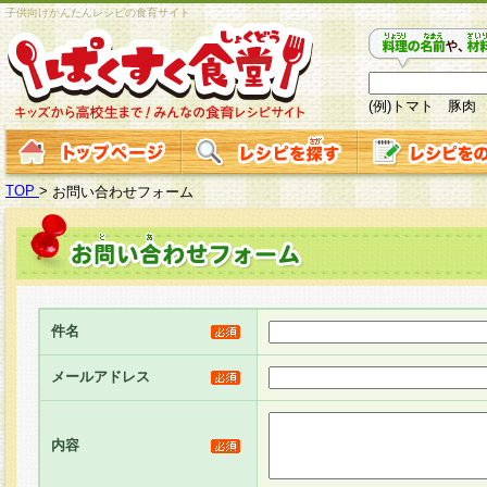
子供向けかんたんレシピの食育サイト
(例)トマト 豚肉
TOP
>
お問い合わせフォーム
件名
メールアドレス
内容