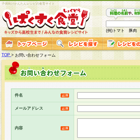
子供向けかんたんレシピの食育サイト
(例)トマト 豚肉
TOP
>
お問い合わせフォーム
件名
メールアドレス
内容