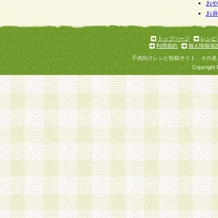
個人情報を与えることは任意ですが、個人情報
お
お
意をいただけない場合には、当社のサービスの
お問い合わせ・ご相談への対応ができない場合
了承ください。
トップページ
レシピ
利用規約
個人情報保
子供向けレシピ投稿サイト、その名
Copyright 