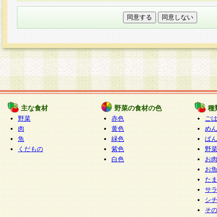
本フォームでは、セッション管理のためCooki
○個人情報の第三者提供について
ご本人の同意がある場合または法令に基づく場
力いただく個人情報は第三者に提供しません。
○個人情報の委託について
個人情報の取り扱いを外部に委託する場合は、
情報管理基準を満たす企業を選定して委託を行
が行われるよう監督します。
主な食材
野菜の食材の色
種
○開示対象個人情報の開示等および問い合わせ窓口
野菜
赤色
ご
本人からの求めにより、当社が本件により取得
肉
黄色
め
魚
緑色
ぱ
報の利用目的の通知・開示・内容の訂正・追加
くだもの
紫色
野
停止・消去及び第三者への提供の禁止（以下、
白色
お
といいます。）に応じます。
お
開示等に応じる窓口は以下になります。
た
ぱくすく食堂個人情報お客様相談窓口
paku-
サ
m
シ
そ