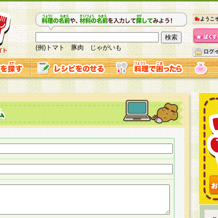
ようこ
(例)トマト 豚肉 じゃがいも