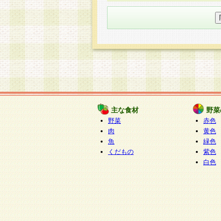
○個人情報の委託について
個人情報の取り扱いを外部に委
す企業を選定して委託を行い、
○開示対象個人情報の開示等およ
本人からの求めにより、当社が
知・開示・内容の訂正・追加ま
（以下、総称して「開示等」と
開示等に応じる窓口は以下にな
ぱくすく食堂個人情報お客
個人情報を与えることは任意で
主な食材
野菜
合には、当社のサービスの提供
野菜
赤色
い場合がございますのでご了承
肉
黄色
魚
緑色
くだもの
紫色
白色