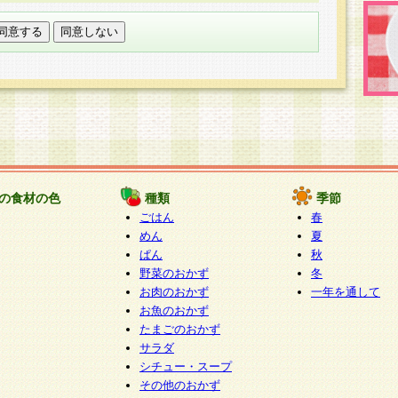
託する場合は、当社が規定する個人情報管理基準を満た
適切な取り扱いが行われるよう監督します。
び問い合わせ窓口
本件により取得した開示対象個人情報の利用目的の通
たは削除・利用の停止・消去及び第三者への提供の禁止
いいます。）に応じます。
ります。
様相談窓口
paku-info@pakusuku.com
すが、個人情報の取扱いについて同意をいただけない場
の食材の色
種類
季節
、お客様からのお問い合わせ・ご相談への対応ができな
ごはん
春
ください。
めん
夏
ぱん
秋
野菜のおかず
冬
お肉のおかず
一年を通して
お魚のおかず
たまごのおかず
サラダ
シチュー・スープ
その他のおかず