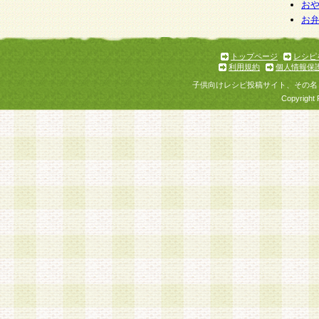
個人情報を与えることは任意ですが、個人情報
お
お
意をいただけない場合には、当社のサービスの
お問い合わせ・ご相談への対応ができない場合
了承ください。
トップページ
レシピ
利用規約
個人情報保
子供向けレシピ投稿サイト、その名
Copyright 