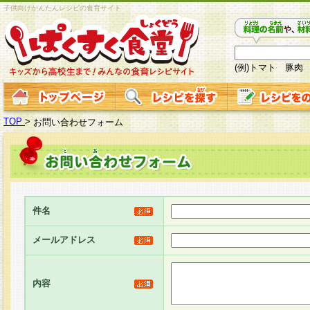
子供向けかんたんレシピの食育サイト
(例)トマト 豚肉
TOP
>
お問い合わせフォーム
件名
メールアドレス
内容