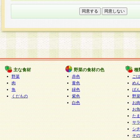
本フォームでは、セッション管理のためCooki
○個人情報の第三者提供について
ご本人の同意がある場合または法令に基づく場
力いただく個人情報は第三者に提供しません。
○個人情報の委託について
個人情報の取り扱いを外部に委託する場合は、
情報管理基準を満たす企業を選定して委託を行
が行われるよう監督します。
主な食材
野菜の食材の色
種
○開示対象個人情報の開示等および問い合わせ窓口
野菜
赤色
ご
本人からの求めにより、当社が本件により取得
肉
黄色
め
魚
緑色
ぱ
報の利用目的の通知・開示・内容の訂正・追加
くだもの
紫色
野
停止・消去及び第三者への提供の禁止（以下、
白色
お
といいます。）に応じます。
お
開示等に応じる窓口は以下になります。
た
ぱくすく食堂個人情報お客様相談窓口
paku-
サ
m
シ
そ