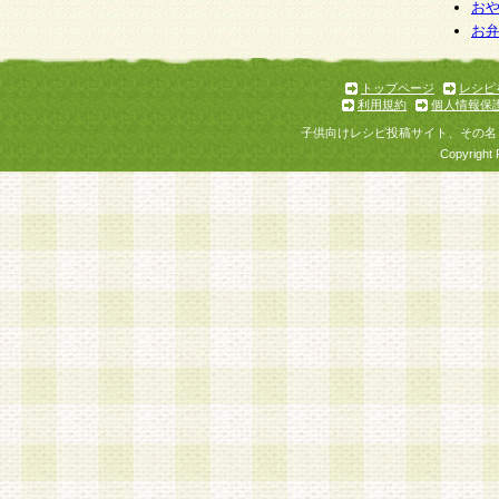
個人情報を与えることは任意ですが、個人情報
お
お
意をいただけない場合には、当社のサービスの
お問い合わせ・ご相談への対応ができない場合
了承ください。
トップページ
レシピ
利用規約
個人情報保
子供向けレシピ投稿サイト、その名
Copyright 