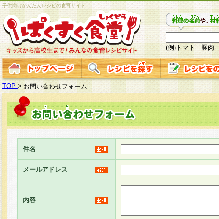
子供向けかんたんレシピの食育サイト
(例)トマト 豚肉
TOP
>
お問い合わせフォーム
件名
メールアドレス
内容