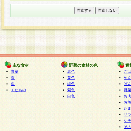
本フォームでは、セッション管理のためCooki
○個人情報の第三者提供について
ご本人の同意がある場合または法令に基づく場
力いただく個人情報は第三者に提供しません。
○個人情報の委託について
個人情報の取り扱いを外部に委託する場合は、
情報管理基準を満たす企業を選定して委託を行
が行われるよう監督します。
主な食材
野菜の食材の色
種
○開示対象個人情報の開示等および問い合わせ窓口
野菜
赤色
ご
本人からの求めにより、当社が本件により取得
肉
黄色
め
魚
緑色
ぱ
報の利用目的の通知・開示・内容の訂正・追加
くだもの
紫色
野
停止・消去及び第三者への提供の禁止（以下、
白色
お
といいます。）に応じます。
お
開示等に応じる窓口は以下になります。
た
ぱくすく食堂個人情報お客様相談窓口
paku-
サ
m
シ
そ