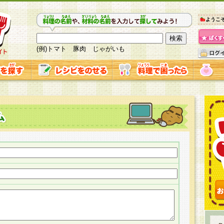
ようこ
(例)トマト 豚肉 じゃがいも