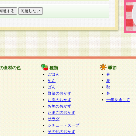
託する場合は、当社が規定する個人情報管理基準を満た
適切な取り扱いが行われるよう監督します。
び問い合わせ窓口
本件により取得した開示対象個人情報の利用目的の通
たは削除・利用の停止・消去及び第三者への提供の禁止
いいます。）に応じます。
ります。
様相談窓口
paku-info@pakusuku.com
すが、個人情報の取扱いについて同意をいただけない場
の食材の色
種類
季節
、お客様からのお問い合わせ・ご相談への対応ができな
ごはん
春
ください。
めん
夏
ぱん
秋
野菜のおかず
冬
お肉のおかず
一年を通して
お魚のおかず
たまごのおかず
サラダ
シチュー・スープ
その他のおかず