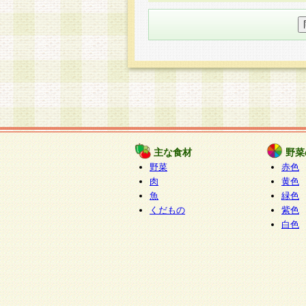
○個人情報の委託について
個人情報の取り扱いを外部に委
す企業を選定して委託を行い、
○開示対象個人情報の開示等およ
本人からの求めにより、当社が
知・開示・内容の訂正・追加ま
（以下、総称して「開示等」と
開示等に応じる窓口は以下にな
ぱくすく食堂個人情報お客
個人情報を与えることは任意で
主な食材
野菜
合には、当社のサービスの提供
野菜
赤色
い場合がございますのでご了承
肉
黄色
魚
緑色
くだもの
紫色
白色