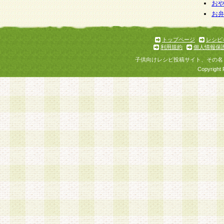
個人情報を与えることは任意ですが、個人情報
お
お
意をいただけない場合には、当社のサービスの
お問い合わせ・ご相談への対応ができない場合
了承ください。
トップページ
レシピ
利用規約
個人情報保
子供向けレシピ投稿サイト、その名
Copyright 