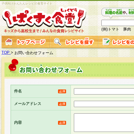
子供向けかんたんレシピの食育サイト
(例)トマト 豚肉
TOP
>
お問い合わせフォーム
件名
メールアドレス
内容