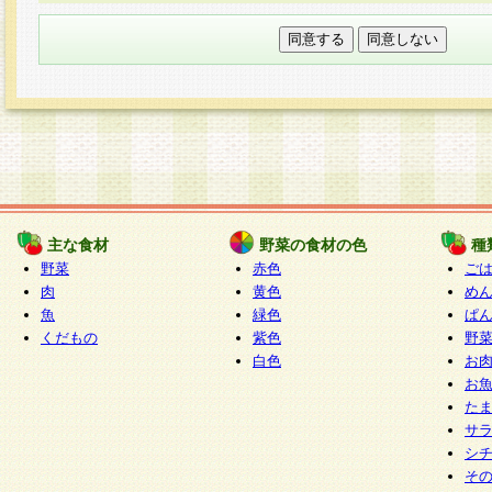
本フォームでは、セッション管理のためCooki
○個人情報の第三者提供について
ご本人の同意がある場合または法令に基づく場
力いただく個人情報は第三者に提供しません。
○個人情報の委託について
個人情報の取り扱いを外部に委託する場合は、
情報管理基準を満たす企業を選定して委託を行
が行われるよう監督します。
主な食材
野菜の食材の色
種
○開示対象個人情報の開示等および問い合わせ窓口
野菜
赤色
ご
本人からの求めにより、当社が本件により取得
肉
黄色
め
魚
緑色
ぱ
報の利用目的の通知・開示・内容の訂正・追加
くだもの
紫色
野
停止・消去及び第三者への提供の禁止（以下、
白色
お
といいます。）に応じます。
お
開示等に応じる窓口は以下になります。
た
ぱくすく食堂個人情報お客様相談窓口
paku-
サ
m
シ
そ