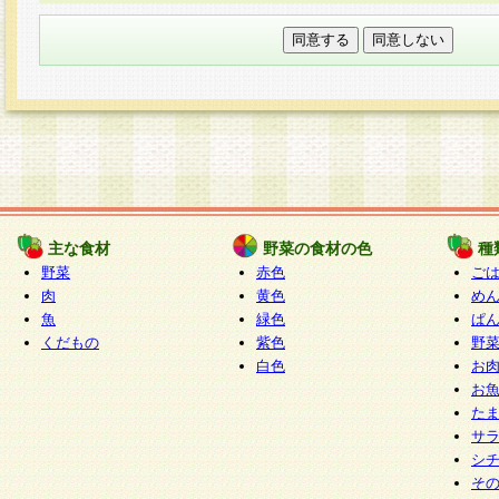
本フォームでは、セッション管理のためCooki
○個人情報の第三者提供について
ご本人の同意がある場合または法令に基づく場
力いただく個人情報は第三者に提供しません。
○個人情報の委託について
個人情報の取り扱いを外部に委託する場合は、
情報管理基準を満たす企業を選定して委託を行
が行われるよう監督します。
主な食材
野菜の食材の色
種
○開示対象個人情報の開示等および問い合わせ窓口
野菜
赤色
ご
本人からの求めにより、当社が本件により取得
肉
黄色
め
魚
緑色
ぱ
報の利用目的の通知・開示・内容の訂正・追加
くだもの
紫色
野
停止・消去及び第三者への提供の禁止（以下、
白色
お
といいます。）に応じます。
お
開示等に応じる窓口は以下になります。
た
ぱくすく食堂個人情報お客様相談窓口
paku-
サ
m
シ
そ