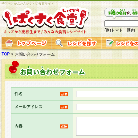
子供向けかんたんレシピの食育サイト
(例)トマト 豚肉
TOP
>
お問い合わせフォーム
件名
メールアドレス
内容