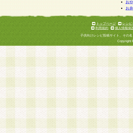
個人情報を与えることは任意ですが、個人情報
お
お
意をいただけない場合には、当社のサービスの
お問い合わせ・ご相談への対応ができない場合
了承ください。
トップページ
レシピ
利用規約
個人情報保
子供向けレシピ投稿サイト、その名
Copyright 